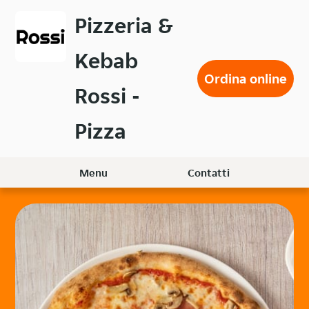
Passa
Pizzeria &
al
contenuto
Kebab
principale
Ordina online
Rossi -
Pizza
Menu
Contatti